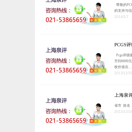
尊敬的PC
的支持与信
2014/1/7
PCGS
Pcgs评
升到600
枚价值在…
2013/12/3
上海泉评
省市 姓名
2013/12/1