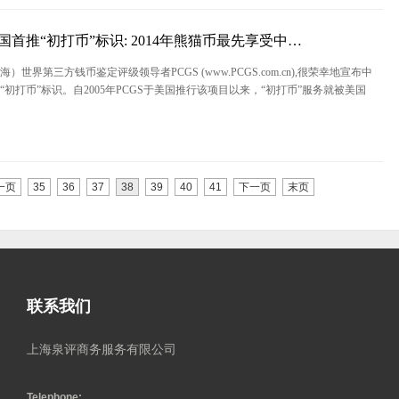
中国首推“初打币”标识: 2014年熊猫币最先享受中…
）世界第三方钱币鉴定评级领导者PCGS (www.PCGS.com.cn),很荣幸地宣布中
“初打币”标识。自2005年PCGS于美国推行该项目以来，“初打币”服务就被美国
一页
35
36
37
38
39
40
41
下一页
末页
联系我们
上海泉评商务服务有限公司
Telephone: