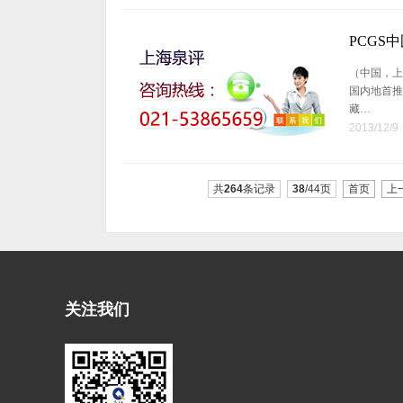
PCGS
（中国，上海
国内地首推
藏…
2013/12/9
共
264
条记录
38
/44页
首页
上
关注我们