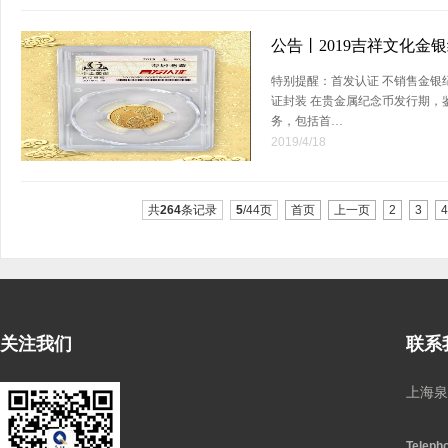
公告丨2019吉祥文化金
特别提醒：首发认证 不销售金银
证封装 在贵金属纪念币发行期，
务，包括首…
2019/4/18
共
264
条记录
5
/44页
首页
上一页
2
3
4
关注我们
联系
上海泉
Teleph