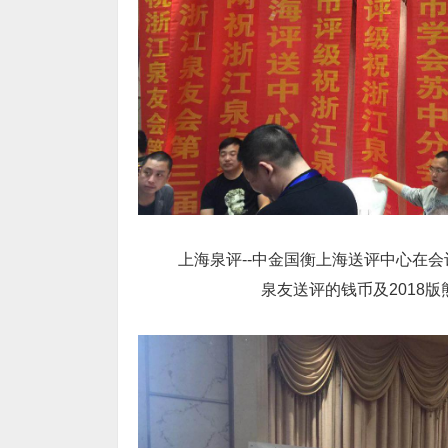
上海泉评
--
中金国衡上海送评中心
在
会
泉友送评的钱币
及
2018
版